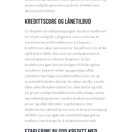
et personlig lån gjennom Lendo for å dekke sine
økonomiske behov.
Kredittscore og lånetilbud
En låntakers kredittpoeng avgjør om de er kvalifisert
for et personlig lån. Långivere som Lendo har et
minimumskrav til kredittscore. En høyere
kredittscore øker sjansene for å kvalifisere for et lån
og få bedre vilkår. Det viser ansvarlig økonomisk
atferd og lavere risiko for långivere. En lav
kredittscore gjør det vanskeligere å få lån og kan
resultere i høyere renter og ugunstige vilkår.
Låntakere bør følge med på kredittscoren sin og
eventuelt forbedre den før de søker om lån. Lendo
tilbyr ulike lånealternativer for ulike behov og mål.
De gir personlige lånetilbud med ulike beløp, renter
og nedbetalingsplaner. Lendos konkurransedyktige
priser og vilkår tiltrekker seg låntakere. Den
elektroniske søknadsprosessen er brukervennlig og
effektiv, noe som gjør det enkelt å få tilgang til de
midlene som trengs for å nå økonomiske mål.
Etablering av god kreditt med