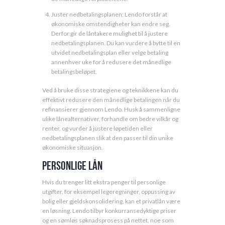
Juster nedbetalingsplanen: Lendo forstår at
økonomiske omstendigheter kan endre seg.
Derfor gir de låntakere mulighet til å justere
nedbetalingsplanen. Du kan vurdere å bytte til en
utvidet nedbetalingsplan eller velge betaling
annenhver uke for å redusere det månedlige
betalingsbeløpet.
Ved å bruke disse strategiene og teknikkene kan du
effektivt redusere den månedlige betalingen når du
refinansierer gjennom Lendo. Husk å sammenligne
ulike lånealternativer, forhandle om bedre vilkår og
renter, og vurder å justere løpetiden eller
nedbetalingsplanen slik at den passer til din unike
økonomiske situasjon.
Personlige lån
Hvis du trenger litt ekstra penger til personlige
utgifter, for eksempel legeregninger, oppussing av
bolig eller gjeldskonsolidering, kan et privatlån være
en løsning. Lendo tilbyr konkurransedyktige priser
og en sømløs søknadsprosess på nettet, noe som