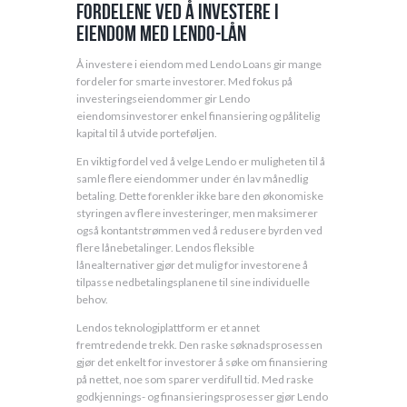
Fordelene ved å investere i
eiendom med Lendo-lån
Å investere i eiendom med Lendo Loans gir mange
fordeler for smarte investorer. Med fokus på
investeringseiendommer gir Lendo
eiendomsinvestorer enkel finansiering og pålitelig
kapital til å utvide porteføljen.
En viktig fordel ved å velge Lendo er muligheten til å
samle flere eiendommer under én lav månedlig
betaling. Dette forenkler ikke bare den økonomiske
styringen av flere investeringer, men maksimerer
også kontantstrømmen ved å redusere byrden ved
flere lånebetalinger. Lendos fleksible
lånealternativer gjør det mulig for investorene å
tilpasse nedbetalingsplanene til sine individuelle
behov.
Lendos teknologiplattform er et annet
fremtredende trekk. Den raske søknadsprosessen
gjør det enkelt for investorer å søke om finansiering
på nettet, noe som sparer verdifull tid. Med raske
godkjennings- og finansieringsprosesser gjør Lendo