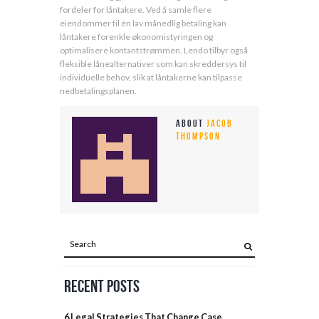
fordeler for låntakere. Ved å samle flere
eiendommer til én lav månedlig betaling kan
låntakere forenkle økonomistyringen og
optimalisere kontantstrømmen. Lendo tilbyr også
fleksible lånealternativer som kan skreddersys til
individuelle behov, slik at låntakerne kan tilpasse
nedbetalingsplanen.
About
Jacob
Thompson
Recent Posts
6 Legal Strategies That Change Case