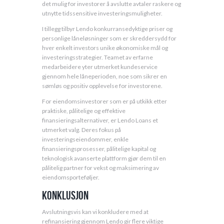
det mulig for investorer å avslutte avtaler raskere og
utnytte tidssensitive investeringsmuligheter.
I tillegg tilbyr Lendo konkurransedyktige priser og
personlige låneløsninger som er skreddersydd for
hver enkelt investors unike økonomiske mål og
investeringsstrategier. Teamet av erfarne
medarbeidere yter utmerket kundeservice
gjennom hele låneperioden, noe som sikrer en
sømløs og positiv opplevelse for investorene.
For eiendomsinvestorer som er på utkikk etter
praktiske, pålitelige og effektive
finansieringsalternativer, er Lendo Loans et
utmerket valg. Deres fokus på
investeringseiendommer, enkle
finansieringsprosesser, pålitelige kapital og
teknologisk avanserte plattform gjør dem til en
pålitelig partner for vekst og maksimering av
eiendomsporteføljer.
Konklusjon
Avslutningsvis kan vi konkludere med at
refinansiering gjennom Lendo gir flere viktige