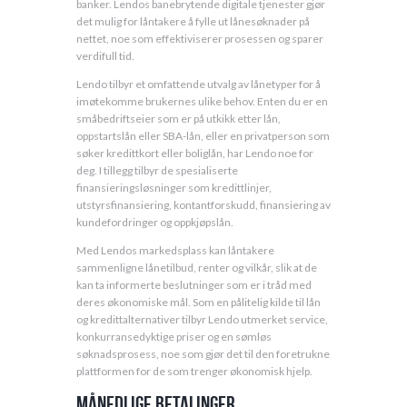
banker. Lendos banebrytende digitale tjenester gjør
det mulig for låntakere å fylle ut lånesøknader på
nettet, noe som effektiviserer prosessen og sparer
verdifull tid.
Lendo tilbyr et omfattende utvalg av lånetyper for å
imøtekomme brukernes ulike behov. Enten du er en
småbedriftseier som er på utkikk etter lån,
oppstartslån eller SBA-lån, eller en privatperson som
søker kredittkort eller boliglån, har Lendo noe for
deg. I tillegg tilbyr de spesialiserte
finansieringsløsninger som kredittlinjer,
utstyrsfinansiering, kontantforskudd, finansiering av
kundefordringer og oppkjøpslån.
Med Lendos markedsplass kan låntakere
sammenligne lånetilbud, renter og vilkår, slik at de
kan ta informerte beslutninger som er i tråd med
deres økonomiske mål. Som en pålitelig kilde til lån
og kredittalternativer tilbyr Lendo utmerket service,
konkurransedyktige priser og en sømløs
søknadsprosess, noe som gjør det til den foretrukne
plattformen for de som trenger økonomisk hjelp.
Månedlige betalinger