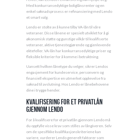
Med konkurransedyktige boliglånsrenter og en
enkel søknadsprosess er refinansiering med Lendo
et smart valg.
Lendo er stolte av å kunne tilby VA-lån til våre
veteraner. Disse lånene er spesielt utviklet for å gi
økonomisk støtte og gunstige vilkår til kvalifiserte
veteraner, aktive tjenestegjørende og gjenlevende
ektefeller. VA-lån har konkurransedyktige priser og
fleksible kriterier for å komme i betraktning.
Uansett hvilken lånetype du velger, sikrer Lendos
engasjement for kundeservice, personvern og
finansiell ekspertise en utmerket opplevelse fra
søknad til avslutning. Hos Lendo er lånebehovene
dine i trygge hender.
Kvalifisering for et privatlån
gjennom Lendo
For å kvalifisere for et privatlån gjennom Lendo må
du oppfylle visse krav som stilles av långiveren. Selv
om de spesifikke kvalifikasjonskriteriene kan
variere, vurderer Lendo generelt faktorer som