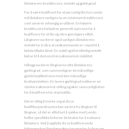
låntakerens kredittscore, inntekt og gjeldsgrad.
For å være kvalifisert for et personlig lån hos Lendo
må låntakere vanligvis ha en minimum kredittscore,
som varierer avhengig av utlåner. En høyere
kredittscore forbedrer generelt sjansene for å
kvalifisere for et lån og sikre gunstigere vilkår.
Långivere vurderer også vanligvis låntakerens
inntekt for å sikre at vedkommende er i stand til å
betale tilbake lånet. En stabil og tilstrekkelig inntekt
bidrar til å demonstrere økonomisk stabilitet.
I tillegg vurderer långiverne ofte låntakerens
gjeldsgrad, som sammenligner de månedlige
gjeldsforpliktelsene med den månedlige
bruttoinntekten. En lavere gjeldsgrad indikerer en
sterkere økonomisk stilling og øker sannsynligheten
for å kvalifisere for et privatlån.
Det er viktig å merke seg at disse
kvalifikasjonskravene kan variere fra långiver til
långiver, så det er alltid lurt å sjekke med Lendo
hvilke spesifikke kriterier de bruker for å evaluere
låntakere. Ved å oppfylle disse kvalifiserende
faktorene kan låntakere øke sjansene for å sikre seg