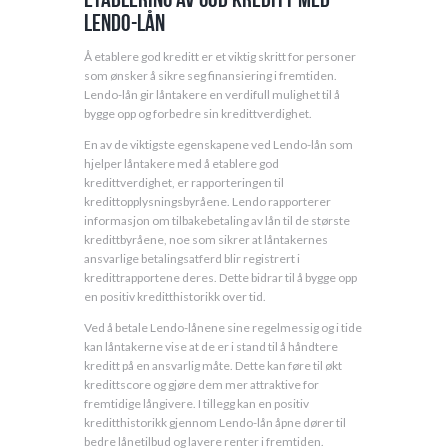
Lendo-lån
Å etablere god kreditt er et viktig skritt for personer
som ønsker å sikre seg finansiering i fremtiden.
Lendo-lån gir låntakere en verdifull mulighet til å
bygge opp og forbedre sin kredittverdighet.
En av de viktigste egenskapene ved Lendo-lån som
hjelper låntakere med å etablere god
kredittverdighet, er rapporteringen til
kredittopplysningsbyråene. Lendo rapporterer
informasjon om tilbakebetaling av lån til de største
kredittbyråene, noe som sikrer at låntakernes
ansvarlige betalingsatferd blir registrert i
kredittrapportene deres. Dette bidrar til å bygge opp
en positiv kreditthistorikk over tid.
Ved å betale Lendo-lånene sine regelmessig og i tide
kan låntakerne vise at de er i stand til å håndtere
kreditt på en ansvarlig måte. Dette kan føre til økt
kredittscore og gjøre dem mer attraktive for
fremtidige långivere. I tillegg kan en positiv
kreditthistorikk gjennom Lendo-lån åpne dører til
bedre lånetilbud og lavere renter i fremtiden.