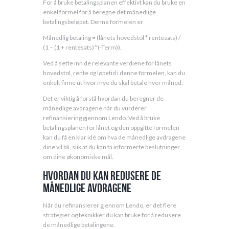
For å bruke betalingsplanen effektivt kan du bruke en
enkel formel for å beregne det månedlige
betalingsbeløpet. Denne formelen er
Månedlig betaling = (lånets hovedstol * rentesats) /
(1 – (1 + rentesats)^(-Term)).
Ved å sette inn de relevante verdiene for lånets
hovedstol, rente og løpetid i denne formelen, kan du
enkelt finne ut hvor mye du skal betale hver måned.
Det er viktig å forstå hvordan du beregner de
månedlige avdragene når du vurderer
refinansiering gjennom Lendo. Ved å bruke
betalingsplanen for lånet og den oppgitte formelen
kan du få en klar idé om hva de månedlige avdragene
dine vil bli, slik at du kan ta informerte beslutninger
om dine økonomiske mål.
Hvordan du kan redusere de
månedlige avdragene
Når du refinansierer gjennom Lendo, er det flere
strategier og teknikker du kan bruke for å redusere
de månedlige betalingene.