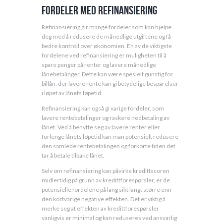
Fordeler med refinansiering
Refinansiering gir mange fordeler som kan hjelpe
deg med å redusere de månedlige utgiftene og få
bedre kontroll over økonomien. En av de viktigste
fordelene ved refinansiering er muligheten til å
spare penger på renter og lavere månedlige
lånebetalinger. Dette kan være spesielt gunstig for
billån, der lavere rente kan gi betydelige besparelser
i løpet av lånets løpetid.
Refinansiering kan også gi varige fordeler, som
lavere rentebetalinger og raskere nedbetaling av
lånet. Ved å benytte seg av lavere renter eller
forlenge lånets løpetid kan man potensielt redusere
den samlede rentebetalingen og forkorte tiden det
tar å betale tilbake lånet.
Selv om refinansiering kan påvirke kredittscoren
midlertidig på grunn av kredittforespørsler, er de
potensielle fordelene på lang sikt langt større enn
den kortvarige negative effekten. Det er viktig å
merke seg at effekten av kredittforespørsler
vanligvis er minimal og kan reduseres ved ansvarlig