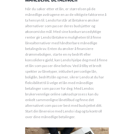
Når du søker etter et lån, er størrelsen på de
månedlige avdragene en av de viktigste faktorene å
ta hensyn til. Lendo forstår at låntakere ønsker
alternativer som passer deres budsjetter og
økonomiske mål. Med sine konkurransedyktige
renter gir Lendo låntakere muligheten til å finne
lånealternativer med håndterbare månedlige
betalingskrav. Enten du ønsker å finansiere
drømmeboligen, starte en ny bedrift eller
konsolidere gjeld, kan Lendo hjelpe deg med å finne
et lån som passer dine behov. Ved å tilby et bredt
spekter av lånetyper, inkludert personlige lån,
boliglån, bedriftslån og mer, sikrer Lendo at du har
fleksibilitet til å velge et lån med månedlige
betalinger som passer for deg. Med Lendos
brukervennlige online søknadsprosess kan du
enkelt sammenligne lånetilbud og finne det
alternativet som passer best med budsjettet ditt.
Start din lånereise med Lendo i dag og ta kontroll
over dine månedlige betalinger.