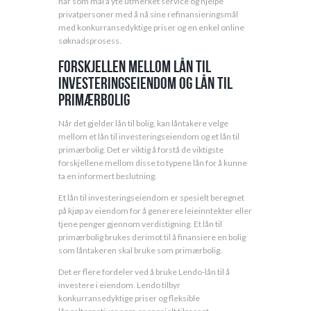
har som mål å yte utmerket service og hjelpe
privatpersoner med å nå sine refinansieringsmål
med konkurransedyktige priser og en enkel online
søknadsprosess.
Forskjellen mellom lån til
investeringseiendom og lån til
primærbolig
Når det gjelder lån til bolig, kan låntakere velge
mellom et lån til investeringseiendom og et lån til
primærbolig. Det er viktig å forstå de viktigste
forskjellene mellom disse to typene lån for å kunne
ta en informert beslutning.
Et lån til investeringseiendom er spesielt beregnet
på kjøp av eiendom for å generere leieinntekter eller
tjene penger gjennom verdistigning. Et lån til
primærbolig brukes derimot til å finansiere en bolig
som låntakeren skal bruke som primærbolig.
Det er flere fordeler ved å bruke Lendo-lån til å
investere i eiendom. Lendo tilbyr
konkurransedyktige priser og fleksible