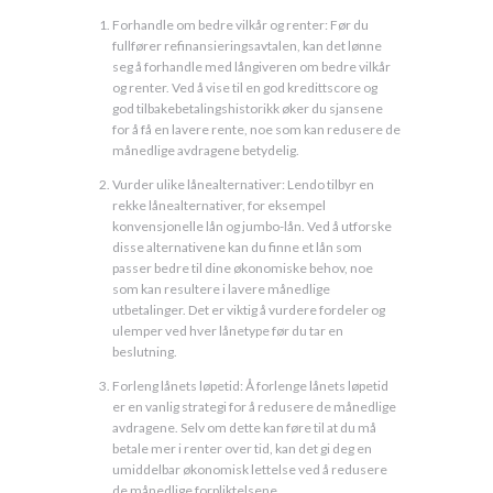
Forhandle om bedre vilkår og renter: Før du
fullfører refinansieringsavtalen, kan det lønne
seg å forhandle med långiveren om bedre vilkår
og renter. Ved å vise til en god kredittscore og
god tilbakebetalingshistorikk øker du sjansene
for å få en lavere rente, noe som kan redusere de
månedlige avdragene betydelig.
Vurder ulike lånealternativer: Lendo tilbyr en
rekke lånealternativer, for eksempel
konvensjonelle lån og jumbo-lån. Ved å utforske
disse alternativene kan du finne et lån som
passer bedre til dine økonomiske behov, noe
som kan resultere i lavere månedlige
utbetalinger. Det er viktig å vurdere fordeler og
ulemper ved hver lånetype før du tar en
beslutning.
Forleng lånets løpetid: Å forlenge lånets løpetid
er en vanlig strategi for å redusere de månedlige
avdragene. Selv om dette kan føre til at du må
betale mer i renter over tid, kan det gi deg en
umiddelbar økonomisk lettelse ved å redusere
de månedlige forpliktelsene.