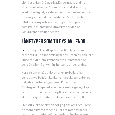
gjør det enkelt å få et privatlån som passer dine
økonomiske behov. Enten du har god eller dårlig
kredittverdighet, vurderer Lendo en rekke faktorer
for å avgjøre om du er kvalifisert. Med fleksible
tilbakebetalingsalternativer og lånebeløp har Lendo
som mål å gi låntakere utmerket service og
konkurransedyktige renter.
Lånetyper som tilbys av Lendo
Lendo
tilbyr et bredt spekter av lånetyper som
passer til ulike økonomiske behov. Enten du ønsker å
kjøpe et nytt hjem, refinansiere ditt nåværende
boliglån eller få et VA-lån, har Lendo noe for deg.
For de som er på utkikk etter en ny bolig, tilbyr
Lendos nye boliglån konkurransedyktige renter og
fleksible nedbetalingsplaner. Enten du er
førstegangskjøper eller en erfaren boligeier, tilbyr
Lendo utmerket service og lånealternativer som er
skreddersydd for dine unike økonomiske mål.
Hvis du allerede eier en bolig og ønsker å redusere
de månedlige avdragene eller dra nytte av bedre
renter, kan Lendos refinansieringslån hjelpe deg.