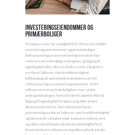
Investeringseiendommer og
primærboliger
Privatpersoner har mulighet til å refinansiere både
investeringseiendommer og primærboliger.
Refinansiering av en investeringseiendom kan
redusere de månedlige avdragene, gi tilgang til
egenkapital eller sikre en bedre rente. Långivere
vurderer faktorer som kredittverdighet,
belåningsgrad og kontantstrømpotensial ved
refinansiering av investeringseiendom. Ved å
refinansiere en primærbolig kan man senke
avdragsbetalingen, forkorte lånets løpetid eller få
tilgang til egenkapital til oppussing eller andre
økonomiske behov. Ved refinansiering av
primærbolig vurderes faktorer som kredittverdighet
og takstverdi. Låntakere bør evaluere målene sine
og søke veiledning fra eksperter på boliglån for å
finne det beste refinansieringsalternativet. Lendo