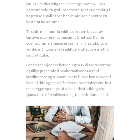
lån, kan midlertidig senke poengsummen. For å
opprettholde en god kredittverdighet er det viktig å
begrense antall harde henvendelser innenfor en
bestemt tidsramme.
Til slutt, minimum kredittscore som kreves av
långivere varierer avhengig av lånetype. Denne
poengsummen fungerer som en målestokk for å
vurdere låntakerens kredittverdighet og evne til å
betale tilbake.
Lendo anerkjenner betydningen av disse faktorene
og tilbyr passende lånealternativer basert på
kredittscore og økonomiske mål. Ved konsekvent å
betale i tide og aktivt håndtere kredittfaktorene kan
man bygge opp en positiv kreditthistorikk og øke
sjansene for å kvalifisere seg for bedre lånetilbud.