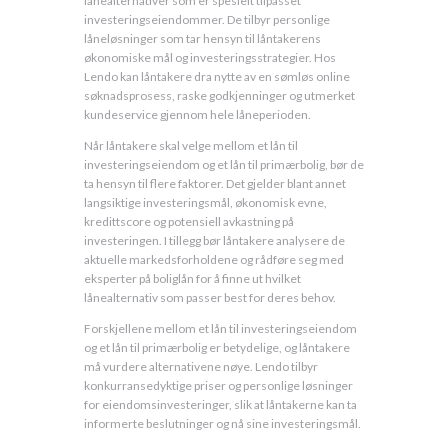
lånealternativer som er spesielt tilpasset
investeringseiendommer. De tilbyr personlige
låneløsninger som tar hensyn til låntakerens
økonomiske mål og investeringsstrategier. Hos
Lendo kan låntakere dra nytte av en sømløs online
søknadsprosess, raske godkjenninger og utmerket
kundeservice gjennom hele låneperioden.
Når låntakere skal velge mellom et lån til
investeringseiendom og et lån til primærbolig, bør de
ta hensyn til flere faktorer. Det gjelder blant annet
langsiktige investeringsmål, økonomisk evne,
kredittscore og potensiell avkastning på
investeringen. I tillegg bør låntakere analysere de
aktuelle markedsforholdene og rådføre seg med
eksperter på boliglån for å finne ut hvilket
lånealternativ som passer best for deres behov.
Forskjellene mellom et lån til investeringseiendom
og et lån til primærbolig er betydelige, og låntakere
må vurdere alternativene nøye. Lendo tilbyr
konkurransedyktige priser og personlige løsninger
for eiendomsinvesteringer, slik at låntakerne kan ta
informerte beslutninger og nå sine investeringsmål.