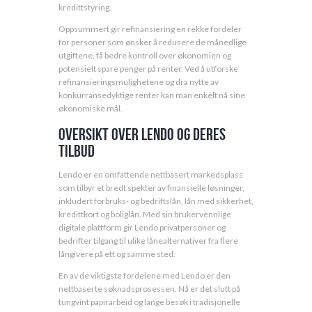
kredittstyring.
Oppsummert gir refinansiering en rekke fordeler
for personer som ønsker å redusere de månedlige
utgiftene, få bedre kontroll over økonomien og
potensielt spare penger på renter. Ved å utforske
refinansieringsmulighetene og dra nytte av
konkurransedyktige renter kan man enkelt nå sine
økonomiske mål.
Oversikt over Lendo og deres
tilbud
Lendo er en omfattende nettbasert markedsplass
som tilbyr et bredt spekter av finansielle løsninger,
inkludert forbruks- og bedriftslån, lån med sikkerhet,
kredittkort og boliglån. Med sin brukervennlige
digitale plattform gir Lendo privatpersoner og
bedrifter tilgang til ulike lånealternativer fra flere
långivere på ett og samme sted.
En av de viktigste fordelene med Lendo er den
nettbaserte søknadsprosessen. Nå er det slutt på
tungvint papirarbeid og lange besøk i tradisjonelle