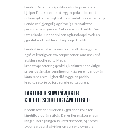
Lendos lån har også praktiske funksjoner som
hjelper låntakere med å bygge opp kreditt. Med
online-søknader og konkurransedyktige renter tilbyr
Lendo et tilgjengelig og rimelig alternativ for
personer som ønsker å etablere god kreditt. Den
utmerkede kundeservicen og kundeopplevelsen
gjør det enda enklere å bygge opp kreditt.
Lendo-lån er ikke bare en finansiell løsning, men
også et kraftig verktøy for personer som ønsker å
etablere god kreditt. Med sin
kredittrapporteringspraksis, konkurransedyktige
priser og låntakervennlige funksjoner gir Lendo-lån
låntakere en mulighet til å bygge en positiv
kreditthistorie og forbedre kredittscoren.
Faktorer som påvirker
kredittscore og lånetilbud
Kredittscoren spiller en avgjørende rolle for
lånetilbud og lånevilkår. Det er flere faktorer som
inngår i beregningen av kredittscoren, og som til
syvende og sist påvirker en persons evne til å