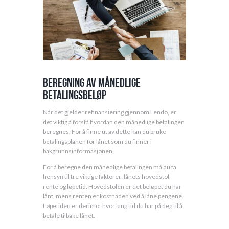
Beregning av månedlige
betalingsbeløp
Når det gjelder refinansiering gjennom Lendo, er
det viktig å forstå hvordan den månedlige betalingen
beregnes. For å finne ut av dette kan du bruke
betalingsplanen for lånet som du finner i
bakgrunnsinformasjonen.
For å beregne den månedlige betalingen må du ta
hensyn til tre viktige faktorer: lånets hovedstol,
rente og løpetid. Hovedstolen er det beløpet du har
lånt, mens renten er kostnaden ved å låne pengene.
Løpetiden er derimot hvor lang tid du har på deg til å
betale tilbake lånet.