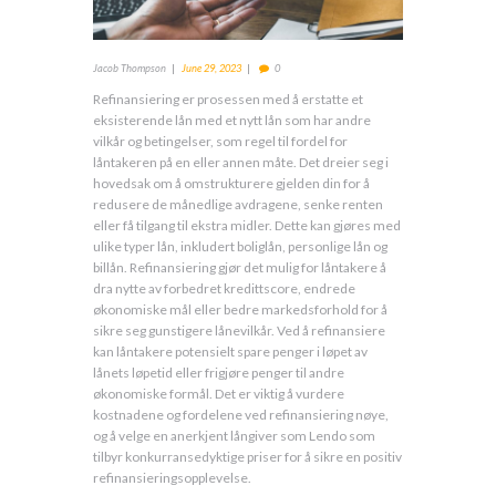
Jacob Thompson
June 29, 2023
0
Refinansiering er prosessen med å erstatte et
eksisterende lån med et nytt lån som har andre
vilkår og betingelser, som regel til fordel for
låntakeren på en eller annen måte. Det dreier seg i
hovedsak om å omstrukturere gjelden din for å
redusere de månedlige avdragene, senke renten
eller få tilgang til ekstra midler. Dette kan gjøres med
ulike typer lån, inkludert boliglån, personlige lån og
billån. Refinansiering gjør det mulig for låntakere å
dra nytte av forbedret kredittscore, endrede
økonomiske mål eller bedre markedsforhold for å
sikre seg gunstigere lånevilkår. Ved å refinansiere
kan låntakere potensielt spare penger i løpet av
lånets løpetid eller frigjøre penger til andre
økonomiske formål. Det er viktig å vurdere
kostnadene og fordelene ved refinansiering nøye,
og å velge en anerkjent långiver som Lendo som
tilbyr konkurransedyktige priser for å sikre en positiv
refinansieringsopplevelse.