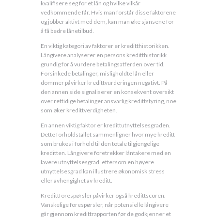
kvalifisere seg for et lån og hvilke vilkår
vedkommende får. Hvis man forstår disse faktorene
og jobber aktivt med dem, kan man øke sjansene for
å få bedre lånetilbud.
En viktig kategori av faktorer er kreditthistorikken.
Långivere analyserer en persons kreditthistorikk
grundig for å vurdere betalingsatferden over tid.
Forsinkede betalinger, misligholdte lån eller
dommer påvirker kredittvurderingen negativt. På
den annen side signaliserer en konsekvent oversikt
over rettidige betalinger ansvarlig kredittstyring, noe
som øker kredittverdigheten.
En annen viktig faktor er kredittutnyttelsesgraden.
Dette forholdstallet sammenligner hvor mye kreditt
som brukes i forhold til den totale tilgjengelige
kreditten. Långivere foretrekker låntakere med en
lavere utnyttelsesgrad, ettersom en høyere
utnyttelsesgrad kan illustrere økonomisk stress
eller avhengighet av kreditt.
Kredittforespørsler påvirker også kredittscoren.
Vanskelige forespørsler, når potensielle långivere
går gjennom kredittrapporten før de godkjenner et