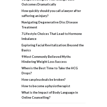
Outcomes Dramatically
How quickly should you call a lawyer after
suffering an injury?
Navigating Degenerative Disc Disease
Treatment
7 Lifestyle Choices That Lead to Hormone
Imbalance
Exploring Facial Revitalization: Beyond the
Basics
9 Most Commonly Believed Myths
Hindering Weight Loss Success
When is the Best Time to Take the HCG
Drops?
How can plea deals be broken?
How to become a physiotherapist
What is the Impact of Body Language in
Online Counselling?